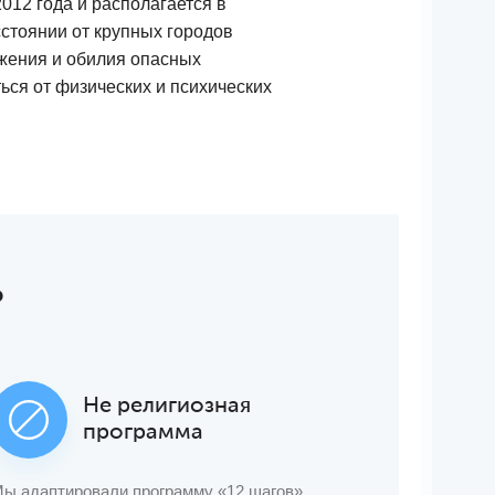
012 года и располагается в
сстоянии от крупных городов
ужения и обилия опасных
ся от физических и психических
?
Не религиозная
программа
ы адаптировали программу «12 шагов»,