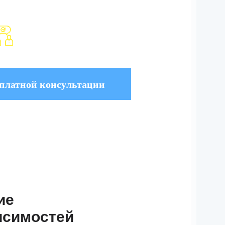
Убедим пройти лечение,
доставим из любого региона
ие
исимостей