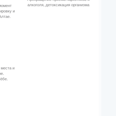
алкоголя, детоксикация организма
момент
ировку и
Алтае.
 места и
е.
чёбе.