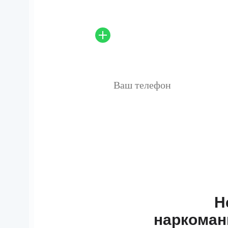
включая питание и п
Н
наркоман