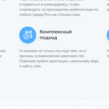
отправиться в командировку, чтобы
м
сопроводить на прохождение реабилитации из
р
любого города России и Казахстана.
Комплексный
подход
 нас
Устраняем не только последствия, но и
Н
е
причины возникновения зависимостей.
п
Помогаем пройти адаптацию к реальному миру
и найти себя.
й день свыше 90% наших выпускников избав
и нашли себе достойное место в жизни.