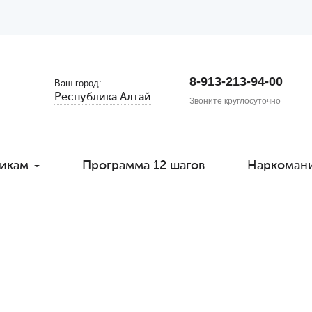
8-913-213-94-00
Ваш город:
Республика Алтай
Звоните круглосуточно
икам
Программа 12 шагов
Наркоман
ждение от зависимо
ае от 700 рублей в с