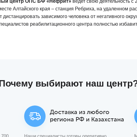
ный центр ОПС БФ «Нефрит»
ведет свою деятельность с 2
есте Алтайского края – станция Ребриха, на удаленном ра
яет дистанцировать зависимого человека от негативного окр
пециалистов реабилитационного центра полностью избавить
Почему
выбирают наш центр
Доставка из любого
региона РФ и Казахстана
 700
Наши специалисты готовы оперативно
М