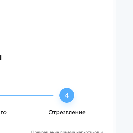
и
ого
Отрезвление
Прекращение приема наркотиков и