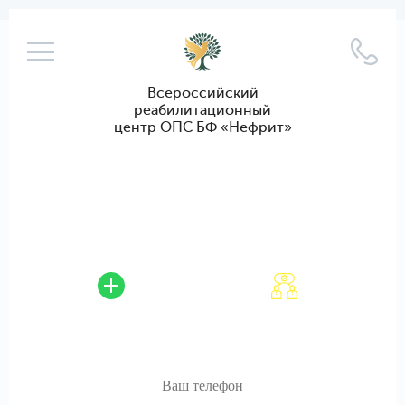
Всероссийский
реабилитационный
центр ОПС БФ «Нефрит»
Освобождение от
зависимостей на Алтае от
700 рублей в сутки
включая питание и
Убедим пройти лечение,
проживание
доставим из любого региона