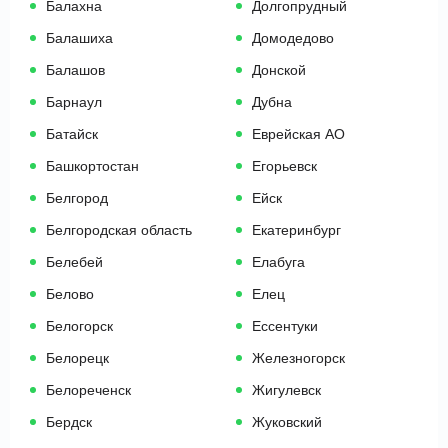
Балахна
Долгопрудный
Балашиха
Домодедово
Балашов
Донской
Барнаул
Дубна
Батайск
Еврейская АО
Башкортостан
Егорьевск
Белгород
Ейск
Белгородская область
Екатеринбург
Белебей
Елабуга
Белово
Елец
Белогорск
Ессентуки
Белорецк
Железногорск
Белореченск
Жигулевск
Бердск
Жуковский